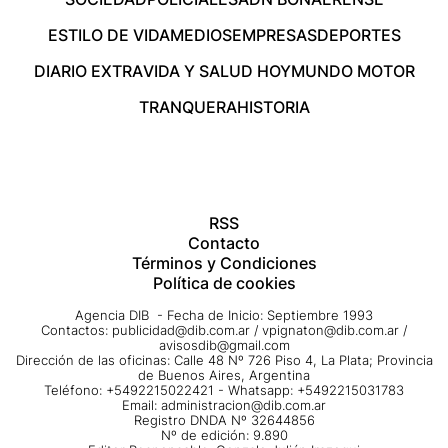
ESTILO DE VIDA
MEDIOS
EMPRESAS
DEPORTES
DIARIO EXTRA
VIDA Y SALUD HOY
MUNDO MOTOR
TRANQUERA
HISTORIA
RSS
Contacto
Términos y Condiciones
Política de cookies
Agencia DIB - Fecha de Inicio: Septiembre 1993
Contactos:
publicidad@dib.com.ar
/
vpignaton@dib.com.ar
/
avisosdib@gmail.com
Dirección de las oficinas: Calle 48 Nº 726 Piso 4, La Plata; Provincia
de Buenos Aires, Argentina
Teléfono: +5492215022421 - Whatsapp: +5492215031783
Email:
administracion@dib.com.ar
Registro DNDA Nº 32644856
Nº de edición: 9.890