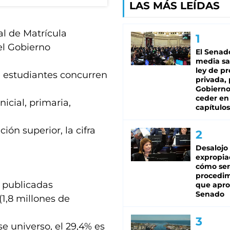
LAS MÁS LEÍDAS
l de Matrícula
el Gobierno
El Senad
media sa
ley de p
e estudiantes concurren
privada, 
Gobierno
ceder en
icial, primaria,
capítulos
ión superior, la cifra
Desalojo
expropia
cómo ser
procedi
y publicadas
que apro
Senado
(1,8 millones de
se universo, el 29,4% es