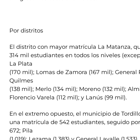
Por distritos
El distrito con mayor matrícula La Matanza, q
314 mil estudiantes en todos los niveles (excep
La Plata
(170 mil); Lomas de Zamora (167 mil); General 
Quilmes
(138 mil); Merlo (134 mil); Moreno (132 mil); Al
Florencio Varela (112 mil); y Lanús (99 mil).
En el extremo opuesto, el municipio de Tordil
una matrícula de 542 estudiantes, seguido po
672; Pila
(1.019); Lezama (1.383) y General Lavalle (1.533).