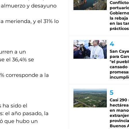
Conflicto
al almuerzo y desayuno
portuario
Gobierno 
la rebaja
la merienda, y el 31% lo
en las tar
prácticos
curren a un
San Caye
para Gar
ue el 36,4% se
"el puebl
cansado
promesa
2% corresponde a la
incumpli
Casi 290 
 ha sido el
hectárea
en mano
s: el año pasado, la
extranjer
ró que hubo un
provinci
Buenos A