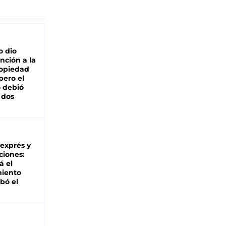
o dio
nción a la
ropiedad
pero el
 debió
 dos
 exprés y
ciones:
á el
miento
bó el