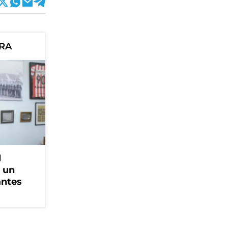
ORA
l
, un
antes