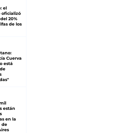
: el
oficializó
 del 20%
ifas de los
tano:
cía Cuerva
o está
 de
s
das"
mil
s están
s
as en la
a de
ires