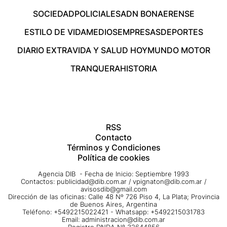
SOCIEDAD
POLICIALES
ADN BONAERENSE
ESTILO DE VIDA
MEDIOS
EMPRESAS
DEPORTES
DIARIO EXTRA
VIDA Y SALUD HOY
MUNDO MOTOR
TRANQUERA
HISTORIA
RSS
Contacto
Términos y Condiciones
Política de cookies
Agencia DIB - Fecha de Inicio: Septiembre 1993
Contactos:
publicidad@dib.com.ar
/
vpignaton@dib.com.ar
/
avisosdib@gmail.com
Dirección de las oficinas: Calle 48 Nº 726 Piso 4, La Plata; Provincia
de Buenos Aires, Argentina
Teléfono: +5492215022421 - Whatsapp: +5492215031783
Email:
administracion@dib.com.ar
Registro DNDA Nº 32644856