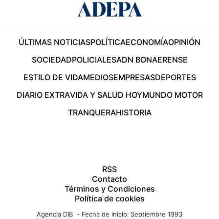
ÚLTIMAS NOTICIAS
POLÍTICA
ECONOMÍA
OPINIÓN
SOCIEDAD
POLICIALES
ADN BONAERENSE
ESTILO DE VIDA
MEDIOS
EMPRESAS
DEPORTES
DIARIO EXTRA
VIDA Y SALUD HOY
MUNDO MOTOR
TRANQUERA
HISTORIA
RSS
Contacto
Términos y Condiciones
Política de cookies
Agencia DIB - Fecha de Inicio: Septiembre 1993