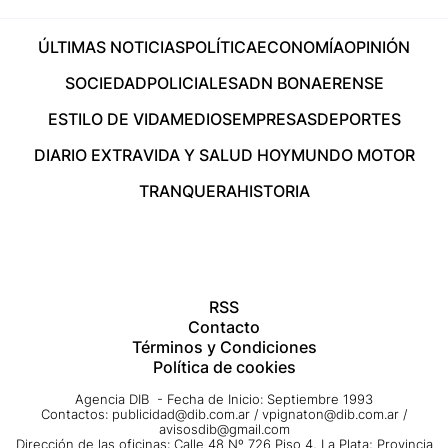
ÚLTIMAS NOTICIAS
POLÍTICA
ECONOMÍA
OPINIÓN
SOCIEDAD
POLICIALES
ADN BONAERENSE
ESTILO DE VIDA
MEDIOS
EMPRESAS
DEPORTES
DIARIO EXTRA
VIDA Y SALUD HOY
MUNDO MOTOR
TRANQUERA
HISTORIA
RSS
Contacto
Términos y Condiciones
Política de cookies
Agencia DIB - Fecha de Inicio: Septiembre 1993
Contactos:
publicidad@dib.com.ar
/
vpignaton@dib.com.ar
/
avisosdib@gmail.com
Dirección de las oficinas: Calle 48 Nº 726 Piso 4, La Plata; Provincia