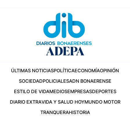
ÚLTIMAS NOTICIAS
POLÍTICA
ECONOMÍA
OPINIÓN
SOCIEDAD
POLICIALES
ADN BONAERENSE
ESTILO DE VIDA
MEDIOS
EMPRESAS
DEPORTES
DIARIO EXTRA
VIDA Y SALUD HOY
MUNDO MOTOR
TRANQUERA
HISTORIA