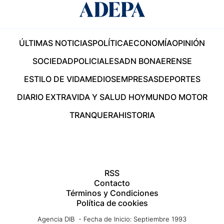
ÚLTIMAS NOTICIAS
POLÍTICA
ECONOMÍA
OPINIÓN
SOCIEDAD
POLICIALES
ADN BONAERENSE
ESTILO DE VIDA
MEDIOS
EMPRESAS
DEPORTES
DIARIO EXTRA
VIDA Y SALUD HOY
MUNDO MOTOR
TRANQUERA
HISTORIA
RSS
Contacto
Términos y Condiciones
Política de cookies
Agencia DIB - Fecha de Inicio: Septiembre 1993