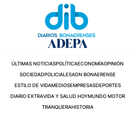
ÚLTIMAS NOTICIAS
POLÍTICA
ECONOMÍA
OPINIÓN
SOCIEDAD
POLICIALES
ADN BONAERENSE
ESTILO DE VIDA
MEDIOS
EMPRESAS
DEPORTES
DIARIO EXTRA
VIDA Y SALUD HOY
MUNDO MOTOR
TRANQUERA
HISTORIA