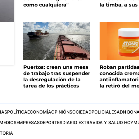
como cualquiera"
la timba, a su
Puertos: crean una mesa
Roban partida
de trabajo tras suspender
conocida crem
la desregulación de la
antiinflamator
tarea de los prácticos
la retiró del m
IAS
POLÍTICA
ECONOMÍA
OPINIÓN
SOCIEDAD
POLICIALES
ADN BONA
MEDIOS
EMPRESAS
DEPORTES
DIARIO EXTRA
VIDA Y SALUD HOY
M
STORIA