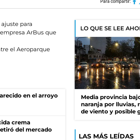
Para compartir:
 ajuste para
LO QUE SE LEE AH
 la empresa ArBus que
ntre el Aeroparque
recido en el arroyo
Media provincia bajo
naranja por lluvias, 
de viento y posible 
cida crema
retiró del mercado
LAS MÁS LEÍDAS