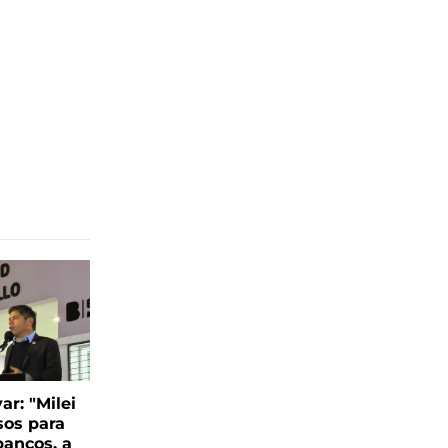
var: "Milei
sos para
bancos, a