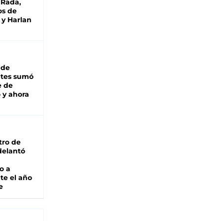
 Rada,
os de
 y Harlan
 de
ntes sumó
e de
 y ahora
tro de
adelantó
o a
te el año
e