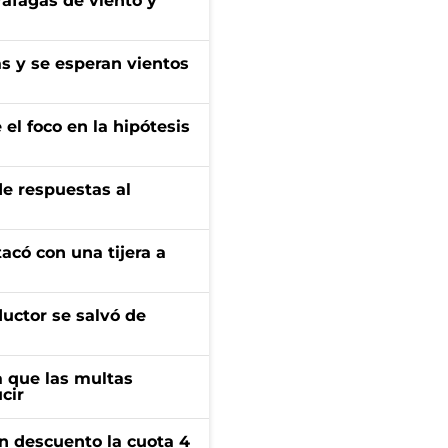
 ráfagas de viento y
as y se esperan vientos
el foco en la hipótesis
de respuestas al
tacó con una tijera a
ductor se salvó de
 que las multas
cir
n descuento la cuota 4