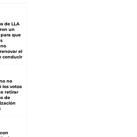
s de LLA
ron un
 para que
as
 no
renovar el
e conducir
rno no
 los votos
e retirar
lo de
ización
s
 con