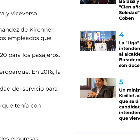
Barassi y
"Cien añ
Soledad"
a y viceversa.
Coben
rnández de Kirchner
a los empleados que
La "Liga"
intende
al alcald
20 para los pasajeros.
Baradero
son doce
Aeroparque. En 2016, la
idad del servicio para
Un minis
Kicillof 
que será
o que tenía con
candidat
intenden
que vien
e dos empresas