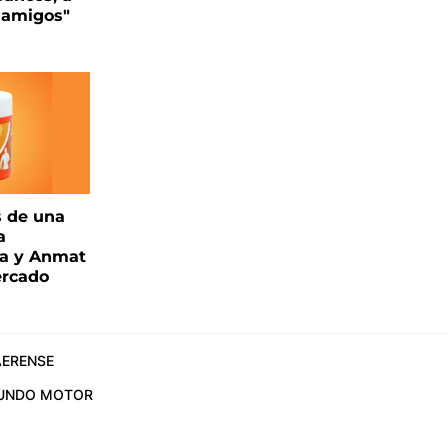
s amigos"
s de una
a
ia y Anmat
ercado
ERENSE
UNDO MOTOR