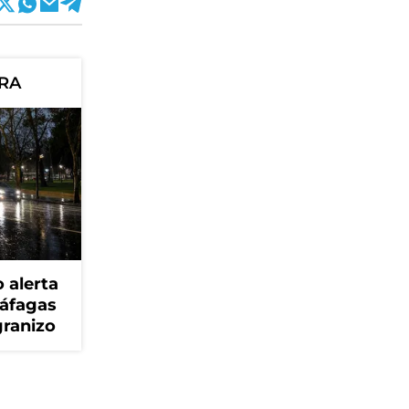
ORA
 alerta
ráfagas
granizo