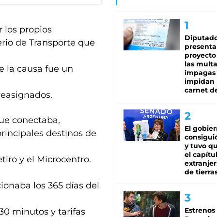
r los propios
Diputado
erio de Transporte que
presenta
proyecto
las mult
e la causa fue un
impagas
impidan 
carnet d
reasignados.
que conectaba,
El gobie
rincipales destinos de
consiguió
y tuvo qu
el capítu
tiro y el Microcentro.
extranjer
de tierra
cionaba los 365 días del
Estrenos
30 minutos y tarifas