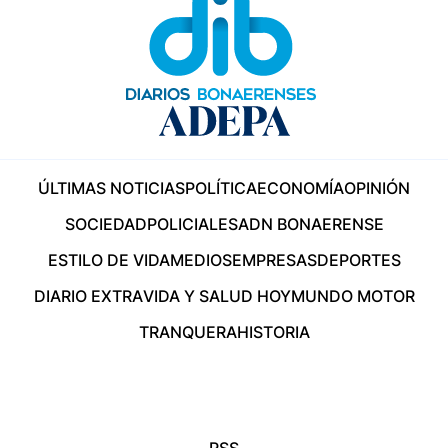
ÚLTIMAS NOTICIAS
POLÍTICA
ECONOMÍA
OPINIÓN
SOCIEDAD
POLICIALES
ADN BONAERENSE
ESTILO DE VIDA
MEDIOS
EMPRESAS
DEPORTES
DIARIO EXTRA
VIDA Y SALUD HOY
MUNDO MOTOR
TRANQUERA
HISTORIA