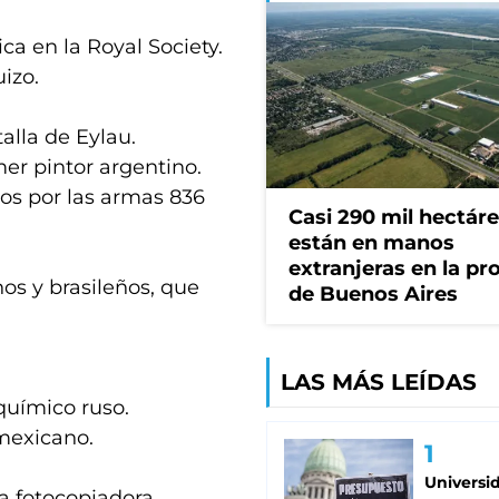
ca en la Royal Society.
izo.
alla de Eylau.
mer pintor argentino.
os por las armas 836
Casi 290 mil hectár
están en manos
extranjeras en la pr
nos y brasileños, que
de Buenos Aires
LAS MÁS LEÍDAS
químico ruso.
 mexicano.
Universi
a fotocopiadora.