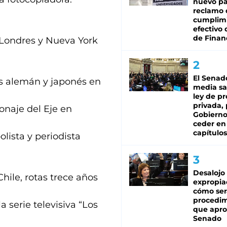
nuevo pa
reclamo 
cumplim
efectivo 
de Finan
 Londres y Nueva York
El Senad
es alemán y japonés en
media sa
ley de p
privada, 
onaje del Eje en
Gobierno
ceder en
capítulos
olista y periodista
Desalojo
Chile, rotas trece años
expropia
cómo ser
procedi
 serie televisiva “Los
que apro
Senado