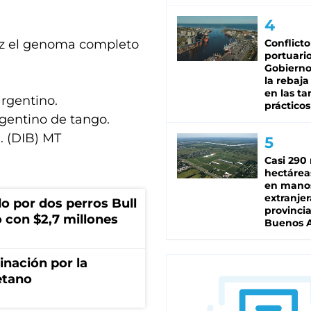
ez el genoma completo
Conflicto
portuario
Gobierno 
la rebaja
en las tar
argentino.
prácticos
rgentino de tango.
. (DIB) MT
Casi 290 
hectárea
en mano
extranjer
o por dos perros Bull
provinci
 con $2,7 millones
Buenos A
rinación por la
etano