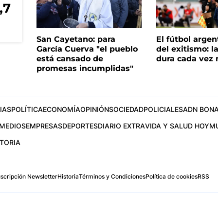
,7
San Cayetano: para
El fútbol argen
García Cuerva "el pueblo
del exitismo: l
está cansado de
dura cada vez
promesas incumplidas"
IAS
POLÍTICA
ECONOMÍA
OPINIÓN
SOCIEDAD
POLICIALES
ADN BONA
MEDIOS
EMPRESAS
DEPORTES
DIARIO EXTRA
VIDA Y SALUD HOY
M
STORIA
scripción Newsletter
Historia
Términos y Condiciones
Política de cookies
RSS
.com