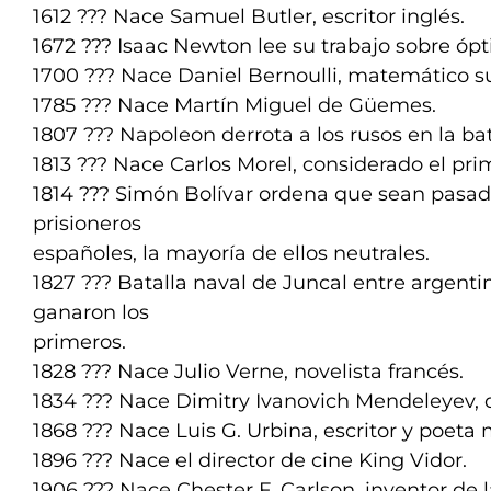
1612 ??? Nace Samuel Butler, escritor inglés.
1672 ??? Isaac Newton lee su trabajo sobre ópti
1700 ??? Nace Daniel Bernoulli, matemático su
1785 ??? Nace Martín Miguel de Güemes.
1807 ??? Napoleon derrota a los rusos en la bat
1813 ??? Nace Carlos Morel, considerado el pri
1814 ??? Simón Bolívar ordena que sean pasad
prisioneros
españoles, la mayoría de ellos neutrales.
1827 ??? Batalla naval de Juncal entre argenti
ganaron los
primeros.
1828 ??? Nace Julio Verne, novelista francés.
1834 ??? Nace Dimitry Ivanovich Mendeleyev, 
1868 ??? Nace Luis G. Urbina, escritor y poeta
1896 ??? Nace el director de cine King Vidor.
1906 ??? Nace Chester F. Carlson, inventor de l