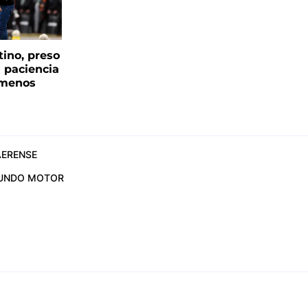
tino, preso
a paciencia
 menos
ERENSE
UNDO MOTOR