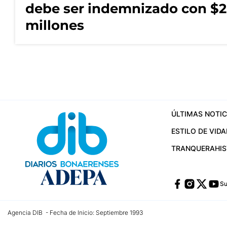
debe ser indemnizado con $2
millones
ÚLTIMAS NOTIC
ESTILO DE VIDA
TRANQUERA
HI
Su
Agencia DIB - Fecha de Inicio: Septiembre 1993
Contactos:
publicidad@dib.com.ar
/
vpignaton@dib.com.ar
/
avisosdib@gmail