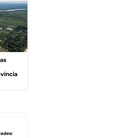
eas
ovincia
dades: