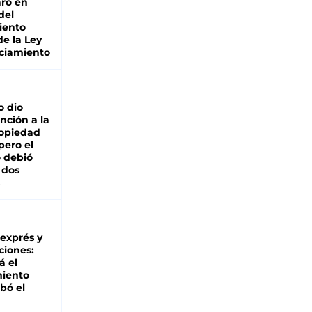
ro en
del
iento
de la Ley
ciamiento
o dio
nción a la
ropiedad
pero el
 debió
 dos
 exprés y
ciones:
á el
miento
bó el