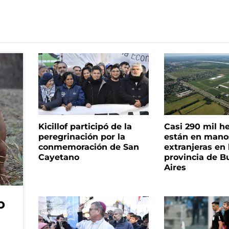
Kicillof participó de la
Casi 290 mil h
peregrinación por la
están en mano
conmemoración de San
extranjeras en 
Cayetano
provincia de B
Aires
o