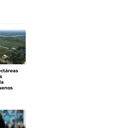
ectáreas
s
la
uenos