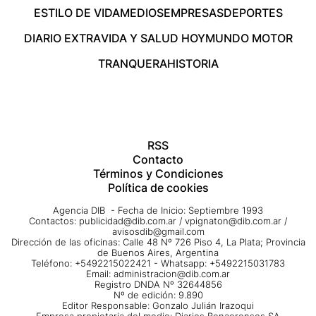
ESTILO DE VIDA
MEDIOS
EMPRESAS
DEPORTES
DIARIO EXTRA
VIDA Y SALUD HOY
MUNDO MOTOR
TRANQUERA
HISTORIA
RSS
Contacto
Términos y Condiciones
Política de cookies
Agencia DIB - Fecha de Inicio: Septiembre 1993
Contactos:
publicidad@dib.com.ar
/
vpignaton@dib.com.ar
/
avisosdib@gmail.com
Dirección de las oficinas: Calle 48 Nº 726 Piso 4, La Plata; Provincia
de Buenos Aires, Argentina
Teléfono: +5492215022421 - Whatsapp: +5492215031783
Email:
administracion@dib.com.ar
Registro DNDA Nº 32644856
Nº de edición: 9.890
Editor Responsable: Gonzalo Julián Irazoqui
Empresa propietaria del medio: Diarios Bonaerenses SA