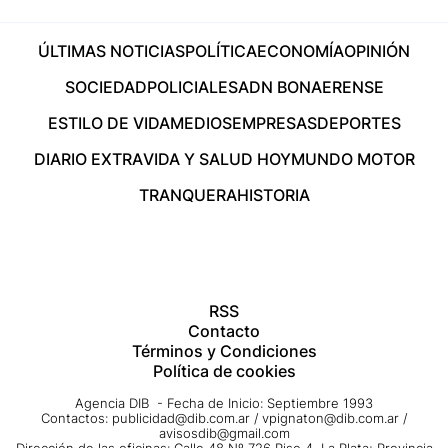
ÚLTIMAS NOTICIAS
POLÍTICA
ECONOMÍA
OPINIÓN
SOCIEDAD
POLICIALES
ADN BONAERENSE
ESTILO DE VIDA
MEDIOS
EMPRESAS
DEPORTES
DIARIO EXTRA
VIDA Y SALUD HOY
MUNDO MOTOR
TRANQUERA
HISTORIA
RSS
Contacto
Términos y Condiciones
Política de cookies
Agencia DIB - Fecha de Inicio: Septiembre 1993
Contactos:
publicidad@dib.com.ar
/
vpignaton@dib.com.ar
/
avisosdib@gmail.com
Dirección de las oficinas: Calle 48 Nº 726 Piso 4, La Plata; Provincia