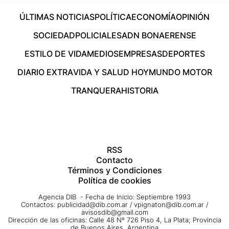
ÚLTIMAS NOTICIAS
POLÍTICA
ECONOMÍA
OPINIÓN
SOCIEDAD
POLICIALES
ADN BONAERENSE
ESTILO DE VIDA
MEDIOS
EMPRESAS
DEPORTES
DIARIO EXTRA
VIDA Y SALUD HOY
MUNDO MOTOR
TRANQUERA
HISTORIA
RSS
Contacto
Términos y Condiciones
Política de cookies
Agencia DIB - Fecha de Inicio: Septiembre 1993
Contactos:
publicidad@dib.com.ar
/
vpignaton@dib.com.ar
/
avisosdib@gmail.com
Dirección de las oficinas: Calle 48 Nº 726 Piso 4, La Plata; Provincia
de Buenos Aires, Argentina