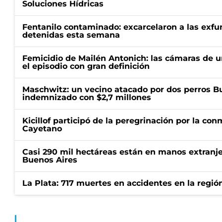
Soluciones Hídricas
Fentanilo contaminado: excarcelaron a las exf
detenidas esta semana
Femicidio de Mailén Antonich: las cámaras de u
el episodio con gran definición
Maschwitz: un vecino atacado por dos perros Bul
indemnizado con $2,7 millones
Kicillof participó de la peregrinación por la c
Cayetano
Casi 290 mil hectáreas están en manos extranje
Buenos Aires
La Plata: 717 muertes en accidentes en la regió