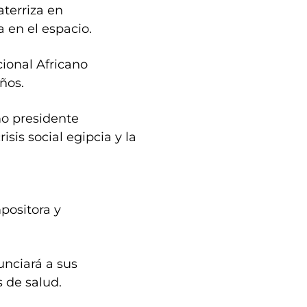
aterriza en
 en el espacio.
ional Africano
ños.
mo presidente
sis social egipcia y la
positora y
unciará a sus
 de salud.