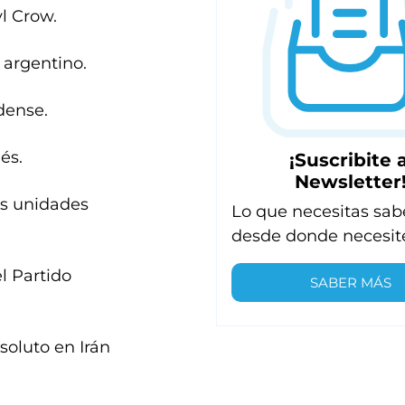
l Crow.
 argentino.
dense.
és.
¡Suscribite a
Newsletter
as unidades
Lo que necesitas sab
desde donde necesit
l Partido
SABER MÁS
soluto en Irán