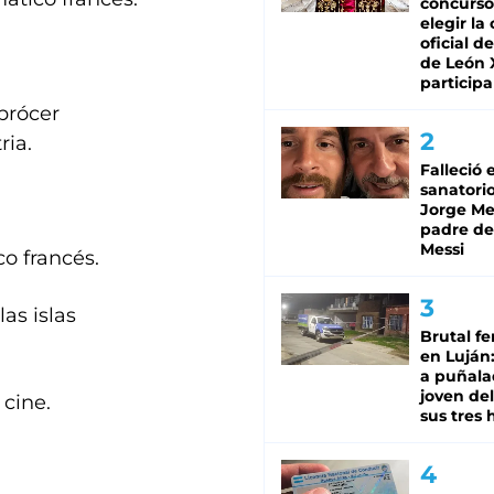
concurso
elegir la
oficial de
de León 
participa
 prócer
ria.
Falleció 
sanatorio
Jorge Mes
padre de
Messi
o francés.
as islas
Brutal fe
en Luján
a puñala
joven de
 cine.
sus tres 