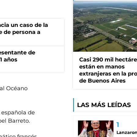
cia un caso de la
e de persona a
esentante de
1 años
Casi 290 mil hectár
están en manos
extranjeras en la pr
de Buenos Aires
a al Océano
LAS MÁS LEÍDAS
n española de
el Barreto.
Lanzaro
ático francés.