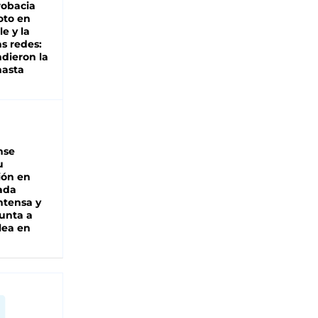
robacia
oto en
le y la
as redes:
ndieron la
hasta
nse
u
ión en
ada
intensa y
unta a
lea en