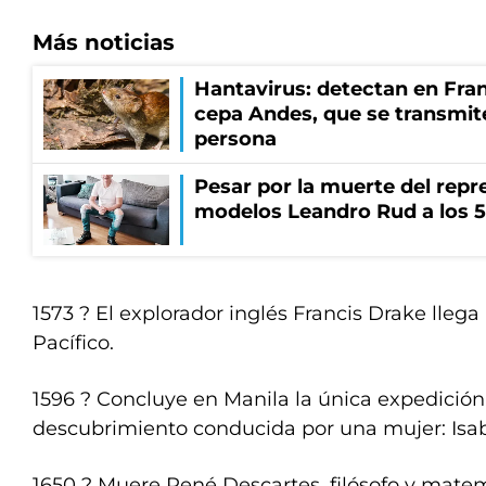
Más noticias
Hantavirus: detectan en Fran
cepa Andes, que se transmit
persona
Pesar por la muerte del repr
modelos Leandro Rud a los 5
1573 ? El explorador inglés Francis Drake lleg
Pacífico.
1596 ? Concluye en Manila la única expedició
descubrimiento conducida por una mujer: Isab
1650 ? Muere René Descartes, filósofo y matem