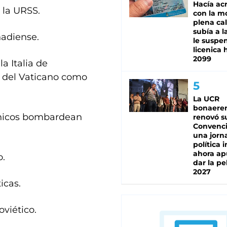
Hacía ac
 la URSS.
con la m
plena cal
subía a l
nadiense.
le suspe
licenica 
2099
a Italia de
d del Vaticano como
La UCR
bonaere
ánicos bombardean
renovó s
Convenc
una jorn
política 
ahora ap
o.
dar la pe
2027
icas.
oviético.