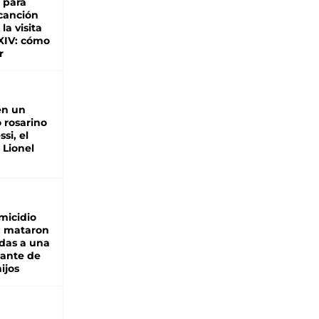
 para
 canción
 la visita
XIV: cómo
r
en un
 rosarino
si, el
 Lionel
micidio
: mataron
das a una
lante de
hijos