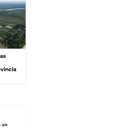
eas
ovincia
n un