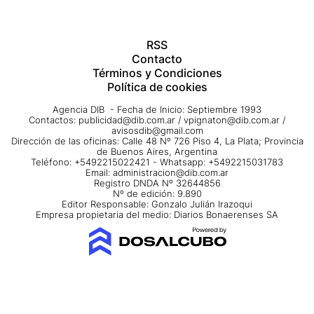
RSS
Contacto
Términos y Condiciones
Política de cookies
Agencia DIB - Fecha de Inicio: Septiembre 1993
Contactos:
publicidad@dib.com.ar
/
vpignaton@dib.com.ar
/
avisosdib@gmail.com
Dirección de las oficinas: Calle 48 Nº 726 Piso 4, La Plata; Provincia
de Buenos Aires, Argentina
Teléfono: +5492215022421 - Whatsapp: +5492215031783
Email:
administracion@dib.com.ar
Registro DNDA Nº 32644856
Nº de edición: 9.890
Editor Responsable: Gonzalo Julián Irazoqui
Empresa propietaria del medio: Diarios Bonaerenses SA