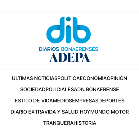
ÚLTIMAS NOTICIAS
POLÍTICA
ECONOMÍA
OPINIÓN
SOCIEDAD
POLICIALES
ADN BONAERENSE
ESTILO DE VIDA
MEDIOS
EMPRESAS
DEPORTES
DIARIO EXTRA
VIDA Y SALUD HOY
MUNDO MOTOR
TRANQUERA
HISTORIA