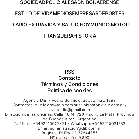
SOCIEDAD
POLICIALES
ADN BONAERENSE
ESTILO DE VIDA
MEDIOS
EMPRESAS
DEPORTES
DIARIO EXTRA
VIDA Y SALUD HOY
MUNDO MOTOR
TRANQUERA
HISTORIA
RSS
Contacto
Términos y Condiciones
Política de cookies
Agencia DIB - Fecha de Inicio: Septiembre 1993
Contactos:
publicidad@dib.com.ar
/
vpignaton@dib.com.ar
/
avisosdib@gmail.com
Dirección de las oficinas: Calle 48 Nº 726 Piso 4, La Plata; Provincia
de Buenos Aires, Argentina
Teléfono: +5492215022421 - Whatsapp: +5492215031783
Email:
administracion@dib.com.ar
Registro DNDA Nº 32644856
Nº de edición: 9.890