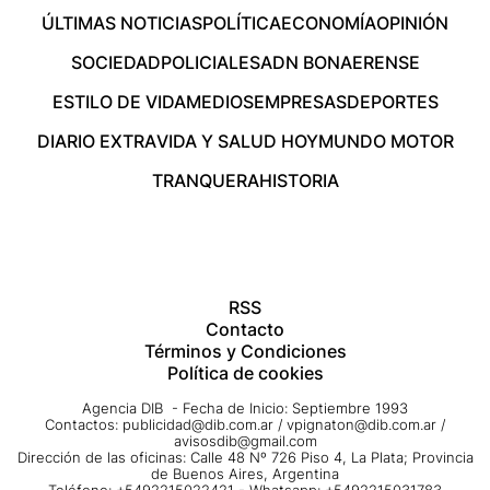
ÚLTIMAS NOTICIAS
POLÍTICA
ECONOMÍA
OPINIÓN
SOCIEDAD
POLICIALES
ADN BONAERENSE
ESTILO DE VIDA
MEDIOS
EMPRESAS
DEPORTES
DIARIO EXTRA
VIDA Y SALUD HOY
MUNDO MOTOR
TRANQUERA
HISTORIA
RSS
Contacto
Términos y Condiciones
Política de cookies
Agencia DIB - Fecha de Inicio: Septiembre 1993
Contactos:
publicidad@dib.com.ar
/
vpignaton@dib.com.ar
/
avisosdib@gmail.com
Dirección de las oficinas: Calle 48 Nº 726 Piso 4, La Plata; Provincia
de Buenos Aires, Argentina
Teléfono: +5492215022421 - Whatsapp: +5492215031783