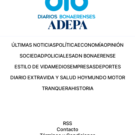
ÚLTIMAS NOTICIAS
POLÍTICA
ECONOMÍA
OPINIÓN
SOCIEDAD
POLICIALES
ADN BONAERENSE
ESTILO DE VIDA
MEDIOS
EMPRESAS
DEPORTES
DIARIO EXTRA
VIDA Y SALUD HOY
MUNDO MOTOR
TRANQUERA
HISTORIA
RSS
Contacto