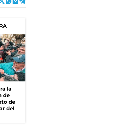
ORA
ra la
a de
nto de
ar del