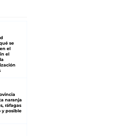
ad
 qué se
en el
in el
la
ización
s
ovincia
ta naranja
as, ráfagas
 y posible