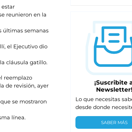
 estar
se reunieron en la
as últimas semanas
í, el Ejecutivo dio
la cláusula gatillo.
del reemplazo
¡Suscribite a
a de revisión, ayer
Newsletter
Lo que necesitas sab
nque se mostraron
desde donde necesit
isma línea.
SABER MÁS