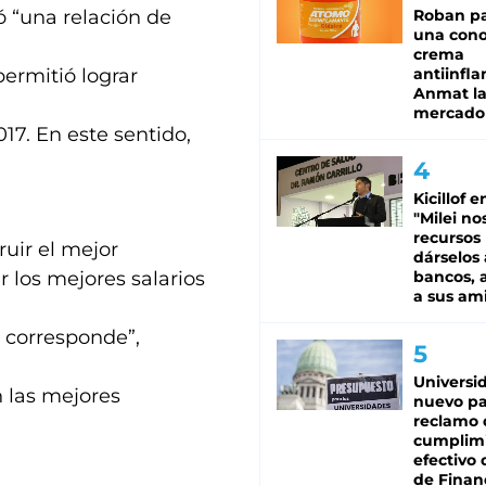
ó “una relación de
Roban pa
una cono
crema
permitió lograr
antiinfla
Anmat la 
mercado
17. En este sentido,
Kicillof e
"Milei no
recursos
uir el mejor
dárselos 
r los mejores salarios
bancos, a
a sus am
 corresponde”,
Universi
 las mejores
nuevo pa
reclamo 
cumplim
efectivo 
de Finan