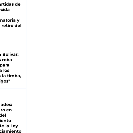
rtidas de
cida
matoria y
retiró del
n Bolívar:
s roba
 para
a los
 la timba,
igos"
dades:
ro en
del
iento
de la Ley
ciamiento