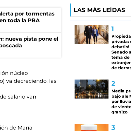
LAS MÁS LEÍDAS
 alerta por tormentas
 en toda la PBA
Propied
: nueva pista pone el
privada:
mboscada
debatirá 
Senado s
tema de 
extranjer
de tierra
ción núcleo
o) va decreciendo, las
Media pr
de salario van
bajo aler
por lluvi
de viento
granizo
ión de María