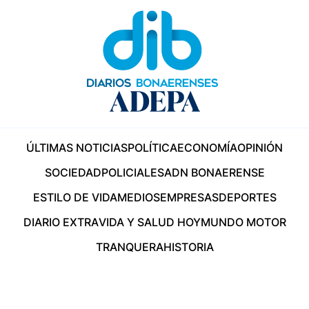
ÚLTIMAS NOTICIAS
POLÍTICA
ECONOMÍA
OPINIÓN
SOCIEDAD
POLICIALES
ADN BONAERENSE
ESTILO DE VIDA
MEDIOS
EMPRESAS
DEPORTES
DIARIO EXTRA
VIDA Y SALUD HOY
MUNDO MOTOR
TRANQUERA
HISTORIA