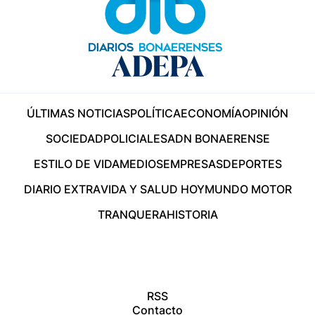
ÚLTIMAS NOTICIAS
POLÍTICA
ECONOMÍA
OPINIÓN
SOCIEDAD
POLICIALES
ADN BONAERENSE
ESTILO DE VIDA
MEDIOS
EMPRESAS
DEPORTES
DIARIO EXTRA
VIDA Y SALUD HOY
MUNDO MOTOR
TRANQUERA
HISTORIA
RSS
Contacto