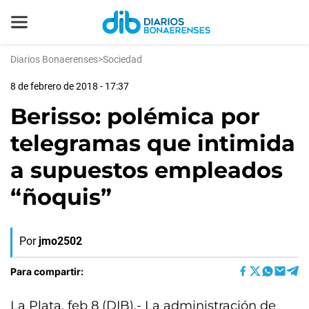
Diarios Bonaerenses
>
Sociedad
8 de febrero de 2018 - 17:37
Berisso: polémica por
telegramas que intimida
a supuestos empleados
“ñoquis”
Por
jmo2502
Para compartir:
La Plata, feb 8 (DIB).- La administración de