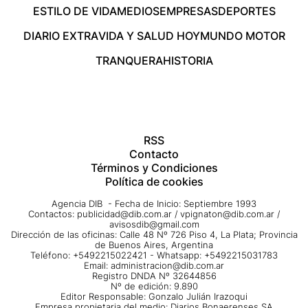
ESTILO DE VIDA
MEDIOS
EMPRESAS
DEPORTES
DIARIO EXTRA
VIDA Y SALUD HOY
MUNDO MOTOR
TRANQUERA
HISTORIA
RSS
Contacto
Términos y Condiciones
Política de cookies
Agencia DIB - Fecha de Inicio: Septiembre 1993
Contactos:
publicidad@dib.com.ar
/
vpignaton@dib.com.ar
/
avisosdib@gmail.com
Dirección de las oficinas: Calle 48 Nº 726 Piso 4, La Plata; Provincia
de Buenos Aires, Argentina
Teléfono: +5492215022421 - Whatsapp: +5492215031783
Email:
administracion@dib.com.ar
Registro DNDA Nº 32644856
Nº de edición: 9.890
Editor Responsable: Gonzalo Julián Irazoqui
Empresa propietaria del medio: Diarios Bonaerenses SA