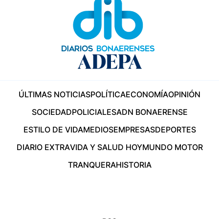
ÚLTIMAS NOTICIAS
POLÍTICA
ECONOMÍA
OPINIÓN
SOCIEDAD
POLICIALES
ADN BONAERENSE
ESTILO DE VIDA
MEDIOS
EMPRESAS
DEPORTES
DIARIO EXTRA
VIDA Y SALUD HOY
MUNDO MOTOR
TRANQUERA
HISTORIA