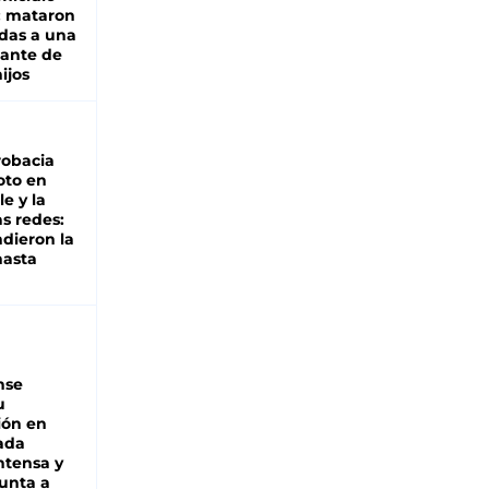
: mataron
das a una
lante de
hijos
robacia
oto en
le y la
as redes:
ndieron la
hasta
nse
u
ión en
ada
intensa y
unta a