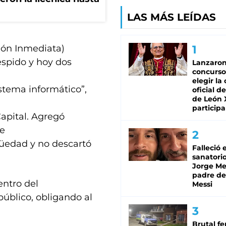
LAS MÁS LEÍDAS
ión Inmediata)
espido y hoy dos
Lanzaro
concurso
elegir la
stema informático”,
oficial de
de León 
participa
Capital. Agregó
de
güedad y no descartó
Falleció 
sanatorio
Jorge Mes
padre de
entro del
Messi
público, obligando al
Brutal fe