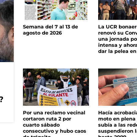
Semana del 7 al 13 de
La UCR bonae
agosto de 2026
renovó su Con
una jornada pol
intensa y ahor
dar la pelea en
?
Por una reclamo vecinal
Hacía acrobaci
cortaron ruta 2 por
moto en plena c
cuarto sábado
subía a las rede
consecutivo y hubo caos
suspendieron l