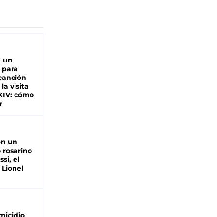
n un
 para
 canción
 la visita
XIV: cómo
r
en un
 rosarino
si, el
 Lionel
micidio