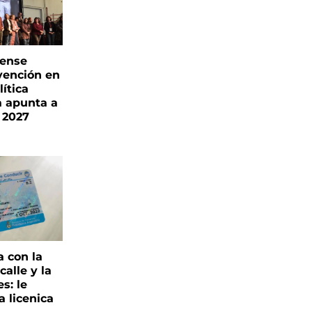
rense
vención en
ítica
a apunta a
 2027
a con la
alle y la
s: le
a licenica