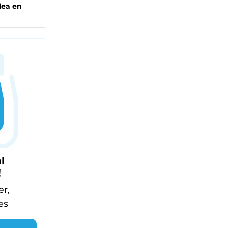
lea en
l
!
er,
es