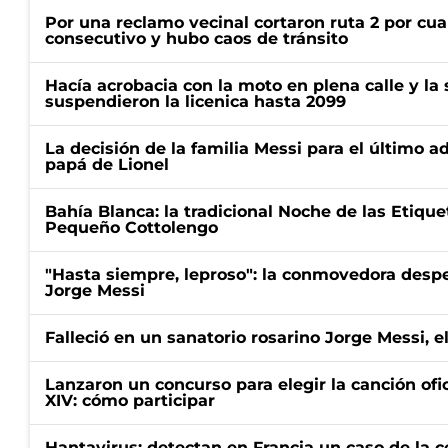
Por una reclamo vecinal cortaron ruta 2 por cu
consecutivo y hubo caos de tránsito
Hacía acrobacia con la moto en plena calle y la s
suspendieron la licenica hasta 2099
La decisión de la familia Messi para el último a
papá de Lionel
Bahía Blanca: la tradicional Noche de las Etique
Pequeño Cottolengo
"Hasta siempre, leproso": la conmovedora desp
Jorge Messi
Falleció en un sanatorio rosarino Jorge Messi, e
Lanzaron un concurso para elegir la canción ofic
XIV: cómo participar
Hantavirus: detectan en Francia un caso de la 