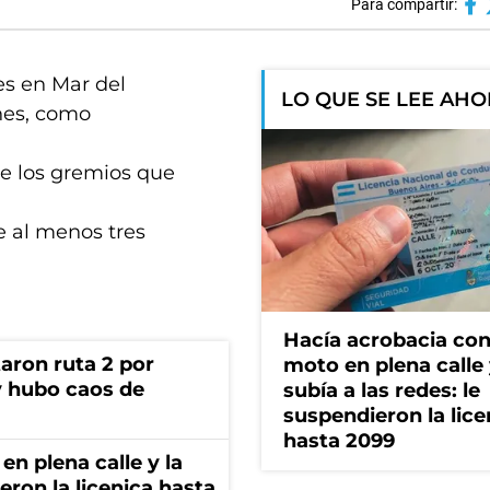
Para compartir:
es en Mar del
LO QUE SE LEE AH
rnes, como
e los gremios que
e al menos tres
Hacía acrobacia con
aron ruta 2 por
moto en plena calle 
y hubo caos de
subía a las redes: le
suspendieron la lice
hasta 2099
en plena calle y la
eron la licenica hasta