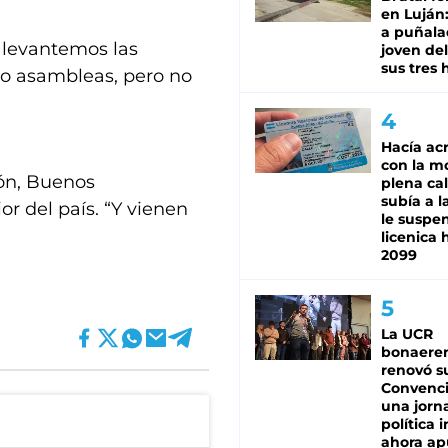
en Luján
a puñala
 levantemos las
joven de
sus tres 
o asambleas, pero no
Hacía ac
con la m
lón, Buenos
plena cal
subía a l
ior del país. “Y vienen
le suspe
licenica 
2099
La UCR
bonaere
renovó s
Convenc
una jorn
política 
ahora ap