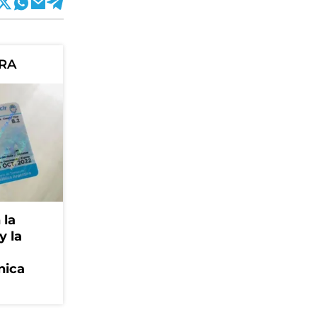
ORA
 la
y la
nica