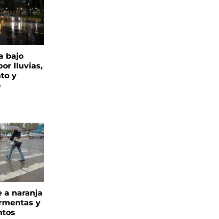
a bajo
or lluvias,
nto y
o
e a naranja
ormentas y
ntos