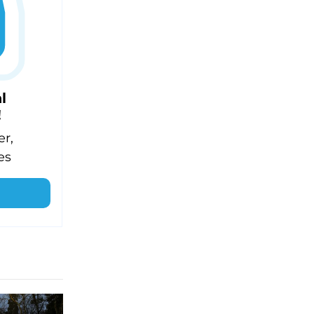
l
!
er,
es