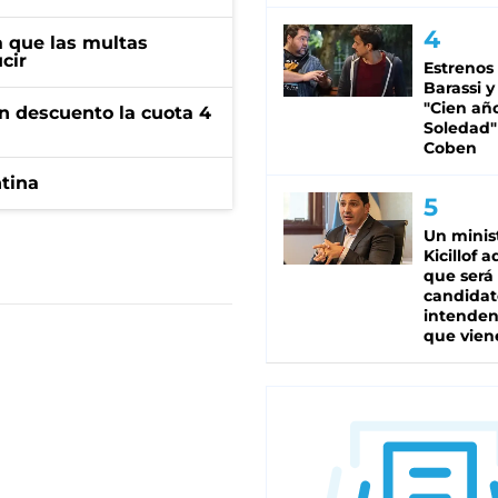
 que las multas
cir
Estrenos
Barassi y
"Cien añ
n descuento la cuota 4
Soledad"
Coben
ntina
Un minis
Kicillof 
que será
candidat
intenden
que vien