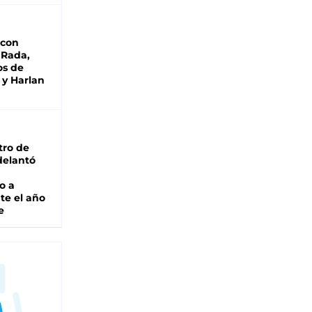
 con
 Rada,
os de
 y Harlan
tro de
adelantó
o a
te el año
e