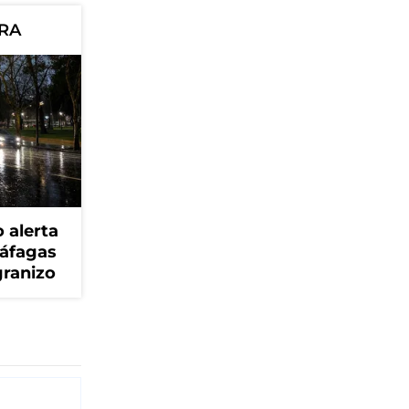
ORA
 alerta
ráfagas
granizo