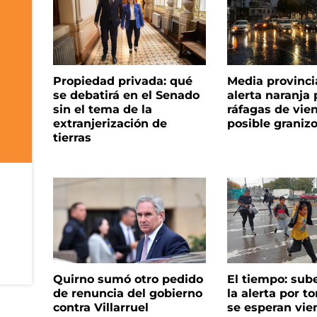
Propiedad privada: qué
Media provinci
se debatirá en el Senado
alerta naranja p
sin el tema de la
ráfagas de vie
extranjerización de
posible graniz
tierras
Quirno sumó otro pedido
El tiempo: sub
de renuncia del gobierno
la alerta por t
contra Villarruel
se esperan vie