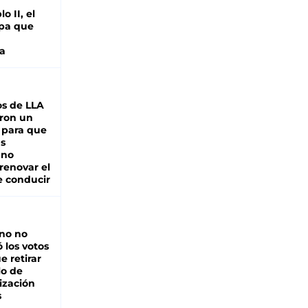
o II, el
pa que
a
s de LLA
ron un
 para que
as
 no
renovar el
e conducir
rno no
 los votos
e retirar
lo de
ización
s