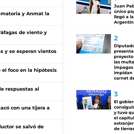
Juan Pabl
único pa
amatoria y Anmat la
llegó a la
Argentin
 ráfagas de viento y
Diputado
as y se esperan vientos
presenta
proyecto
las mult
impagas
el foco en la hipótesis
impidan 
carnet d
de respuestas al
El gobie
consiguió
tacó con una tijera a
y tuvo qu
el capítu
extranjer
ductor se salvó de
de tierra