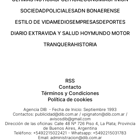
SOCIEDAD
POLICIALES
ADN BONAERENSE
ESTILO DE VIDA
MEDIOS
EMPRESAS
DEPORTES
DIARIO EXTRA
VIDA Y SALUD HOY
MUNDO MOTOR
TRANQUERA
HISTORIA
RSS
Contacto
Términos y Condiciones
Política de cookies
Agencia DIB - Fecha de Inicio: Septiembre 1993
Contactos:
publicidad@dib.com.ar
/
vpignaton@dib.com.ar
/
avisosdib@gmail.com
Dirección de las oficinas: Calle 48 Nº 726 Piso 4, La Plata; Provincia
de Buenos Aires, Argentina
Teléfono: +5492215022421 - Whatsapp: +5492215031783
Email:
administracion@dib.com.ar