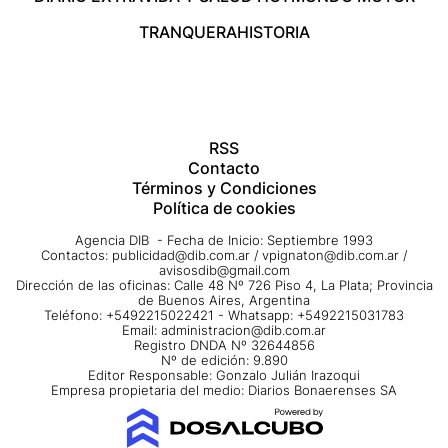
TRANQUERA
HISTORIA
RSS
Contacto
Términos y Condiciones
Política de cookies
Agencia DIB - Fecha de Inicio: Septiembre 1993
Contactos:
publicidad@dib.com.ar
/
vpignaton@dib.com.ar
/
avisosdib@gmail.com
Dirección de las oficinas: Calle 48 Nº 726 Piso 4, La Plata; Provincia
de Buenos Aires, Argentina
Teléfono: +5492215022421 - Whatsapp: +5492215031783
Email:
administracion@dib.com.ar
Registro DNDA Nº 32644856
Nº de edición: 9.890
Editor Responsable: Gonzalo Julián Irazoqui
Empresa propietaria del medio: Diarios Bonaerenses SA