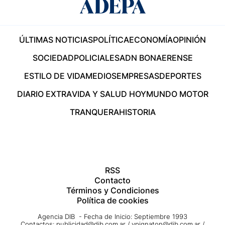
ÚLTIMAS NOTICIAS
POLÍTICA
ECONOMÍA
OPINIÓN
SOCIEDAD
POLICIALES
ADN BONAERENSE
ESTILO DE VIDA
MEDIOS
EMPRESAS
DEPORTES
DIARIO EXTRA
VIDA Y SALUD HOY
MUNDO MOTOR
TRANQUERA
HISTORIA
RSS
Contacto
Términos y Condiciones
Política de cookies
Agencia DIB - Fecha de Inicio: Septiembre 1993
Contactos:
publicidad@dib.com.ar
/
vpignaton@dib.com.ar
/