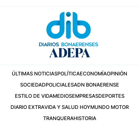
ÚLTIMAS NOTICIAS
POLÍTICA
ECONOMÍA
OPINIÓN
SOCIEDAD
POLICIALES
ADN BONAERENSE
ESTILO DE VIDA
MEDIOS
EMPRESAS
DEPORTES
DIARIO EXTRA
VIDA Y SALUD HOY
MUNDO MOTOR
TRANQUERA
HISTORIA