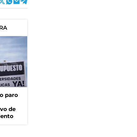
ORA
o paro
ivo de
iento