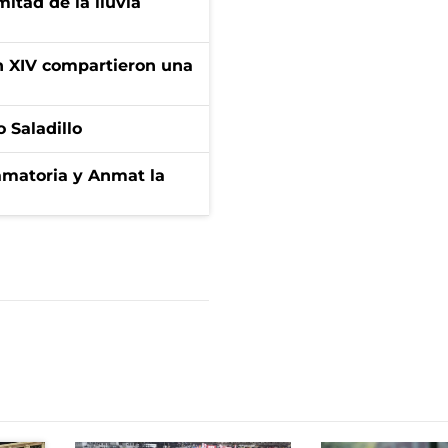
itad de la lluvia
ón XIV compartieron una
 Saladillo
amatoria y Anmat la