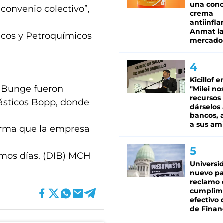
una cono
convenio colectivo”,
crema
antiinfla
Anmat la 
icos y Petroquímicos
mercado
Kicillof e
e Bunge fueron
"Milei no
recursos
ásticos Bopp, donde
dárselos 
bancos, a
a sus am
firma que la empresa
timos días. (DIB) MCH
Universi
nuevo pa
reclamo 
cumplim
efectivo 
de Finan