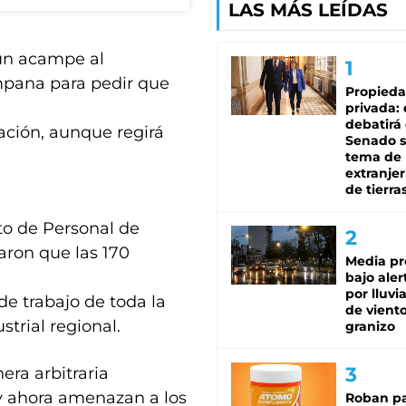
LAS MÁS LEÍDAS
 un acampe al
ampana para pedir que
Propied
privada:
debatirá 
iación, aunque regirá
Senado s
tema de 
extranjer
de tierra
to de Personal de
aron que las 170
Media pr
bajo aler
por lluvi
de trabajo de toda la
de viento
trial regional.
granizo
ra arbitraria
, y ahora amenazan a los
Roban pa