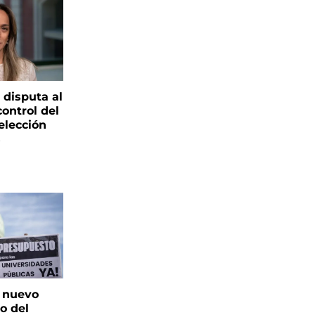
 disputa al
control del
elección
s
: nuevo
o del