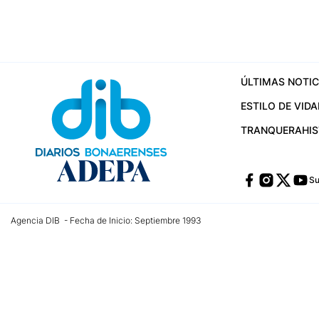
ÚLTIMAS NOTIC
ESTILO DE VIDA
TRANQUERA
HI
Su
Agencia DIB - Fecha de Inicio: Septiembre 1993
Contactos:
publicidad@dib.com.ar
/
vpignaton@dib.com.ar
/
avisosdib@gmail
Dirección de las oficinas: Calle 48 Nº 726 Piso 4, La Plata; Provincia de Buen
Teléfono: +5492215022421 - Whatsapp: +5492215031783
Email:
administracion@dib.com.ar
Registro DNDA Nº 32644856
Nº de edición: 9.890
Editor Responsable: Gonzalo Julián Irazoqui
Empresa propietaria del medio: Diarios Bonaerenses SA