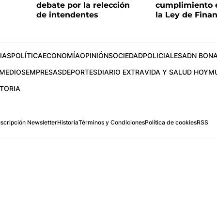
debate por la relección
cumplimiento e
de intendentes
la Ley de Fina
IAS
POLÍTICA
ECONOMÍA
OPINIÓN
SOCIEDAD
POLICIALES
ADN BONA
MEDIOS
EMPRESAS
DEPORTES
DIARIO EXTRA
VIDA Y SALUD HOY
M
STORIA
scripción Newsletter
Historia
Términos y Condiciones
Política de cookies
RSS
.com
os Aires, Argentina