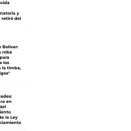
cida
matoria y
retiró del
n Bolívar:
s roba
 para
a los
 la timba,
igos"
dades:
ro en
del
iento
de la Ley
ciamiento