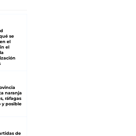
ad
 qué se
en el
in el
la
ización
s
ovincia
ta naranja
as, ráfagas
 y posible
rtidas de