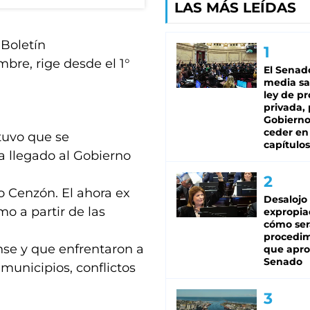
LAS MÁS LEÍDAS
 Boletín
mbre, rige desde el 1°
El Senad
media sa
ley de p
privada, 
Gobierno
ceder en
stuvo que se
capítulos
a llegado al Gobierno
o Cenzón. El ahora ex
Desalojo
o a partir de las
expropia
cómo ser
procedi
nse y que enfrentaron a
que apro
Senado
 municipios, conflictos