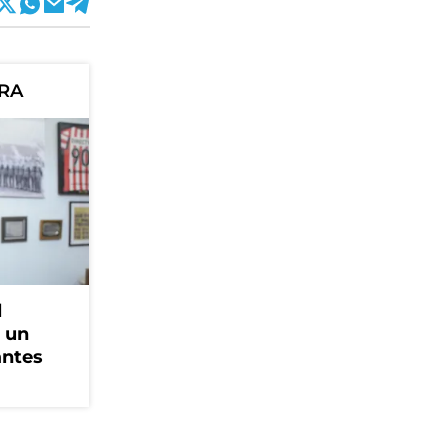
ORA
l
, un
antes