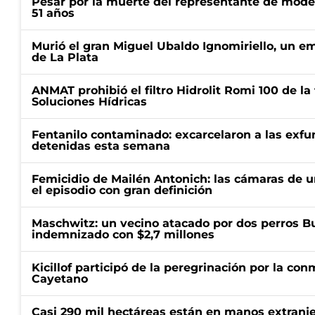
Pesar por la muerte del representante de mode
51 años
Murió el gran Miguel Ubaldo Ignomiriello, un 
de La Plata
ANMAT prohibió el filtro Hidrolit Romi 100 de l
Soluciones Hídricas
Fentanilo contaminado: excarcelaron a las exf
detenidas esta semana
Femicidio de Mailén Antonich: las cámaras de u
el episodio con gran definición
Maschwitz: un vecino atacado por dos perros Bul
indemnizado con $2,7 millones
Kicillof participó de la peregrinación por la c
Cayetano
Casi 290 mil hectáreas están en manos extranje