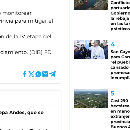
Conflicto
portuario
e monitorear
Gobierno 
la rebaja
vincia para mitigar el
en las tar
prácticos
n de la IV etapa del
nciamiento. (DIB) FD
San Caye
para Gar
"el puebl
cansado
promesa
incumpli
Casi 290 
hectárea
en mano
cepa Andes, que se
extranjer
provinci
Buenos A