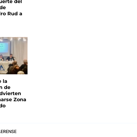
uerte del
 de
ro Rud a
e la
ón de
advierten
narse Zona
ado
ERENSE