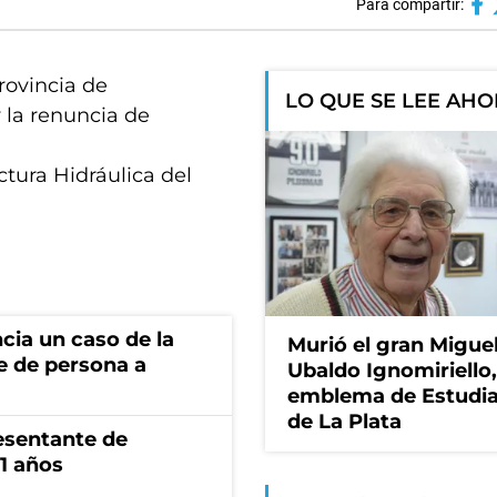
Para compartir:
rovincia de
LO QUE SE LEE AH
 la renuncia de
ctura Hidráulica del
cia un caso de la
Murió el gran Migue
e de persona a
Ubaldo Ignomiriello
emblema de Estudi
de La Plata
esentante de
1 años