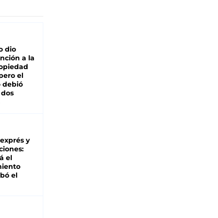
o dio
nción a la
ropiedad
pero el
 debió
 dos
 exprés y
ciones:
á el
miento
bó el