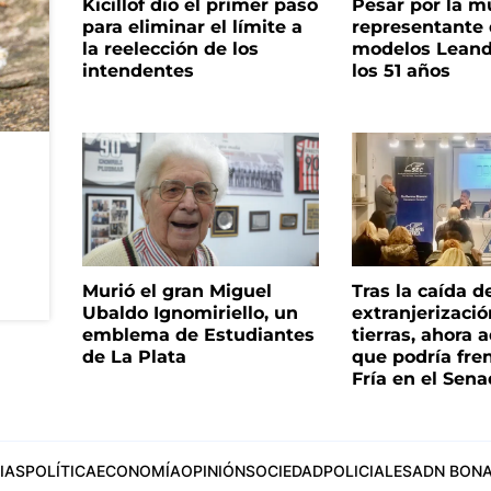
Kicillof dio el primer paso
Pesar por la m
para eliminar el límite a
representante
la reelección de los
modelos Leand
intendentes
los 51 años
Murió el gran Miguel
Tras la caída d
Ubaldo Ignomiriello, un
extranjerizaci
emblema de Estudiantes
tierras, ahora 
de La Plata
que podría fre
Fría en el Sen
IAS
POLÍTICA
ECONOMÍA
OPINIÓN
SOCIEDAD
POLICIALES
ADN BONA