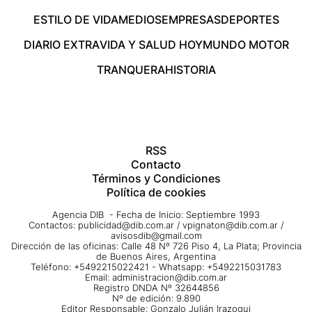
ESTILO DE VIDA
MEDIOS
EMPRESAS
DEPORTES
DIARIO EXTRA
VIDA Y SALUD HOY
MUNDO MOTOR
TRANQUERA
HISTORIA
RSS
Contacto
Términos y Condiciones
Política de cookies
Agencia DIB - Fecha de Inicio: Septiembre 1993
Contactos:
publicidad@dib.com.ar
/
vpignaton@dib.com.ar
/
avisosdib@gmail.com
Dirección de las oficinas: Calle 48 Nº 726 Piso 4, La Plata; Provincia
de Buenos Aires, Argentina
Teléfono: +5492215022421 - Whatsapp: +5492215031783
Email:
administracion@dib.com.ar
Registro DNDA Nº 32644856
Nº de edición: 9.890
Editor Responsable: Gonzalo Julián Irazoqui