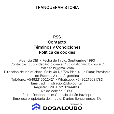
TRANQUERA
HISTORIA
RSS
Contacto
Términos y Condiciones
Política de cookies
Agencia DIB - Fecha de Inicio: Septiembre 1993
Contactos:
publicidad@dib.com.ar
/
vpignaton@dib.com.ar
/
avisosdib@gmail.com
Dirección de las oficinas: Calle 48 Nº 726 Piso 4, La Plata; Provincia
de Buenos Aires, Argentina
Teléfono: +5492215022421 - Whatsapp: +5492215031783
Email:
administracion@dib.com.ar
Registro DNDA Nº 32644856
Nº de edición: 9.890
Editor Responsable: Gonzalo Julián Irazoqui
Empresa propietaria del medio: Diarios Bonaerenses SA