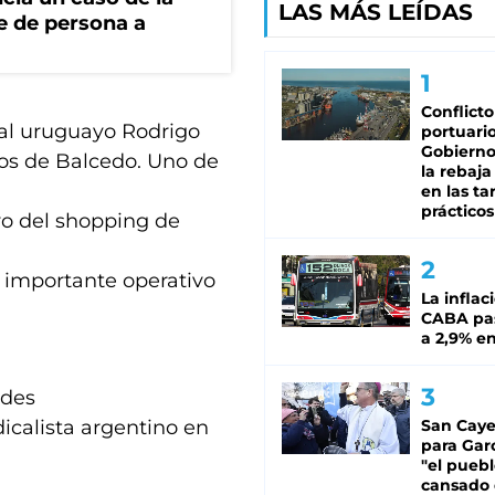
LAS MÁS LEÍDAS
e de persona a
Conflicto
scal uruguayo Rodrigo
portuario
Gobierno 
dos de Balcedo. Uno de
la rebaja
en las tar
prácticos
ro del shopping de
n importante operativo
La inflac
CABA pas
a 2,9% en
ades
ndicalista argentino en
San Caye
para Gar
"el puebl
cansado