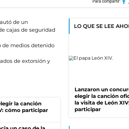
Para compartir:
cautó de un
LO QUE SE LEE AH
de cajas de seguridad
io de medios detenido
ados de extorsión y
Lanzaron un concur
elegir la canción ofi
la visita de León XI
egir la canción
participar
IV: cómo participar
cia un caso de la