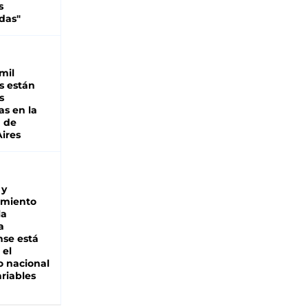
s
das"
mil
s están
s
as en la
a de
ires
 y
miento
la
a
se está
 el
 nacional
riables