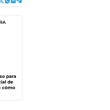
ORA
so para
cial de
V: cómo