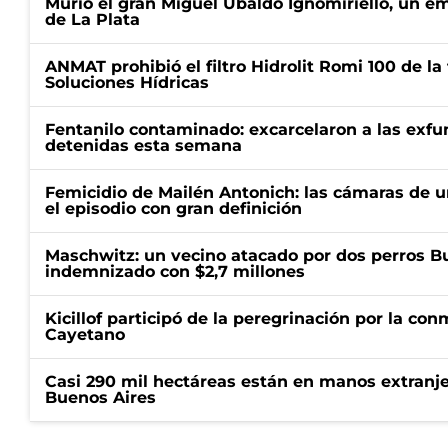
Murió el gran Miguel Ubaldo Ignomiriello, un 
de La Plata
ANMAT prohibió el filtro Hidrolit Romi 100 de l
Soluciones Hídricas
Fentanilo contaminado: excarcelaron a las exf
detenidas esta semana
Femicidio de Mailén Antonich: las cámaras de u
el episodio con gran definición
Maschwitz: un vecino atacado por dos perros Bul
indemnizado con $2,7 millones
Kicillof participó de la peregrinación por la c
Cayetano
Casi 290 mil hectáreas están en manos extranje
Buenos Aires