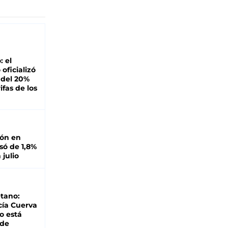
: el
oficializó
 del 20%
ifas de los
ión en
ó de 1,8%
 julio
tano:
cía Cuerva
o está
 de