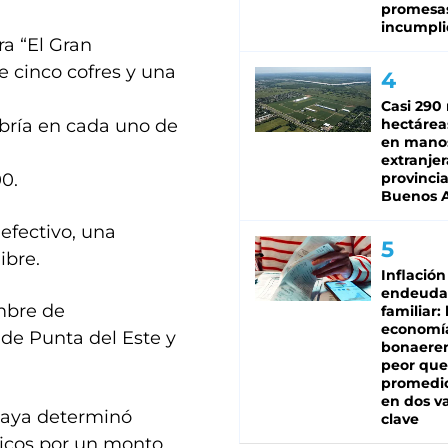
promesa
incumpli
a “El Gran
e cinco cofres y una
Casi 290 
abría en cada uno de
hectárea
en mano
extranjer
00.
provinci
Buenos A
efectivo, una
ibre.
Inflación
endeuda
mbre de
familiar: 
economí
 de Punta del Este y
bonaeren
peor que
promedio
en dos va
guaya determinó
clave
ricos por un monto