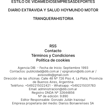
ESTILO DE VIDA
MEDIOS
EMPRESAS
DEPORTES
DIARIO EXTRA
VIDA Y SALUD HOY
MUNDO MOTOR
TRANQUERA
HISTORIA
RSS
Contacto
Términos y Condiciones
Política de cookies
Agencia DIB - Fecha de Inicio: Septiembre 1993
Contactos:
publicidad@dib.com.ar
/
vpignaton@dib.com.ar
/
avisosdib@gmail.com
Dirección de las oficinas: Calle 48 Nº 726 Piso 4, La Plata; Provincia
de Buenos Aires, Argentina
Teléfono: +5492215022421 - Whatsapp: +5492215031783
Email:
administracion@dib.com.ar
Registro DNDA Nº 32644856
Nº de edición: 9.890
Editor Responsable: Gonzalo Julián Irazoqui
Empresa propietaria del medio: Diarios Bonaerenses SA