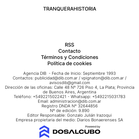
TRANQUERA
HISTORIA
RSS
Contacto
Términos y Condiciones
Política de cookies
Agencia DIB - Fecha de Inicio: Septiembre 1993
Contactos:
publicidad@dib.com.ar
/
vpignaton@dib.com.ar
/
avisosdib@gmail.com
Dirección de las oficinas: Calle 48 Nº 726 Piso 4, La Plata; Provincia
de Buenos Aires, Argentina
Teléfono: +5492215022421 - Whatsapp: +5492215031783
Email:
administracion@dib.com.ar
Registro DNDA Nº 32644856
Nº de edición: 9.890
Editor Responsable: Gonzalo Julián Irazoqui
Empresa propietaria del medio: Diarios Bonaerenses SA