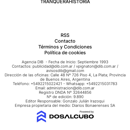
TRANQUERA
HISTORIA
RSS
Contacto
Términos y Condiciones
Política de cookies
Agencia DIB - Fecha de Inicio: Septiembre 1993
Contactos:
publicidad@dib.com.ar
/
vpignaton@dib.com.ar
/
avisosdib@gmail.com
Dirección de las oficinas: Calle 48 Nº 726 Piso 4, La Plata; Provincia
de Buenos Aires, Argentina
Teléfono: +5492215022421 - Whatsapp: +5492215031783
Email:
administracion@dib.com.ar
Registro DNDA Nº 32644856
Nº de edición: 9.890
Editor Responsable: Gonzalo Julián Irazoqui
Empresa propietaria del medio: Diarios Bonaerenses SA