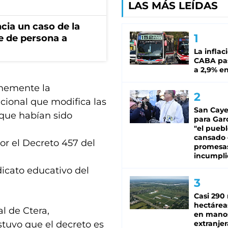
LAS MÁS LEÍDAS
cia un caso de la
e de persona a
La inflac
CABA pas
a 2,9% en
rmemente la
acional que modifica las
San Caye
 que habían sido
para Gar
"el puebl
cansado
or el Decreto 457 del
promesa
incumpli
icato educativo del
Casi 290 
hectárea
l de Ctera,
en mano
stuvo que el decreto es
extranjer