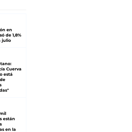
ión en
ó de 1,8%
 julio
tano:
cía Cuerva
o está
 de
s
das"
mil
s están
s
as en la