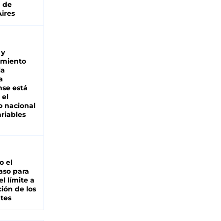
a de
ires
 y
miento
la
a
se está
 el
 nacional
riables
io el
aso para
el límite a
ción de los
tes