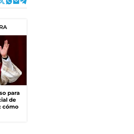
ORA
so para
cial de
V: cómo