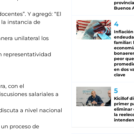
provinci
Buenos A
ocentes”. Y agregó: “El
la instancia de
Inflación
endeuda
nera unilateral los
familiar: 
economí
bonaeren
n representatividad
peor que
promedio
en dos va
clave
ra, con el
iscusiones salariales a
Kicillof d
primer p
eliminar 
 discuta a nivel nacional
la reelec
intenden
a un proceso de