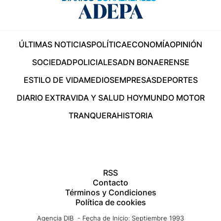
ÚLTIMAS NOTICIAS
POLÍTICA
ECONOMÍA
OPINIÓN
SOCIEDAD
POLICIALES
ADN BONAERENSE
ESTILO DE VIDA
MEDIOS
EMPRESAS
DEPORTES
DIARIO EXTRA
VIDA Y SALUD HOY
MUNDO MOTOR
TRANQUERA
HISTORIA
RSS
Contacto
Términos y Condiciones
Política de cookies
Agencia DIB - Fecha de Inicio: Septiembre 1993