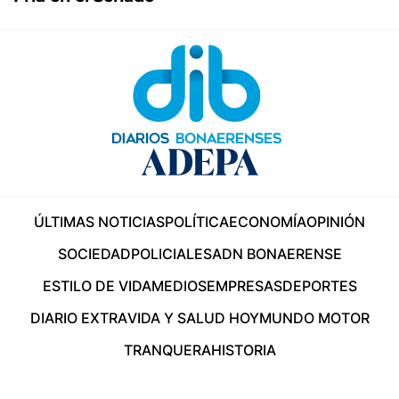
ÚLTIMAS NOTICIAS
POLÍTICA
ECONOMÍA
OPINIÓN
SOCIEDAD
POLICIALES
ADN BONAERENSE
ESTILO DE VIDA
MEDIOS
EMPRESAS
DEPORTES
DIARIO EXTRA
VIDA Y SALUD HOY
MUNDO MOTOR
TRANQUERA
HISTORIA