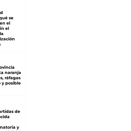
ad
 qué se
en el
in el
la
ización
s
ovincia
ta naranja
as, ráfagas
 y posible
rtidas de
cida
matoria y