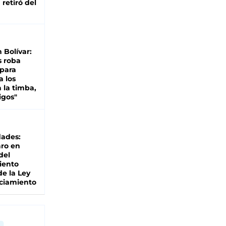
retiró del
n Bolívar:
s roba
 para
a los
 la timba,
igos"
dades:
ro en
del
iento
de la Ley
ciamiento