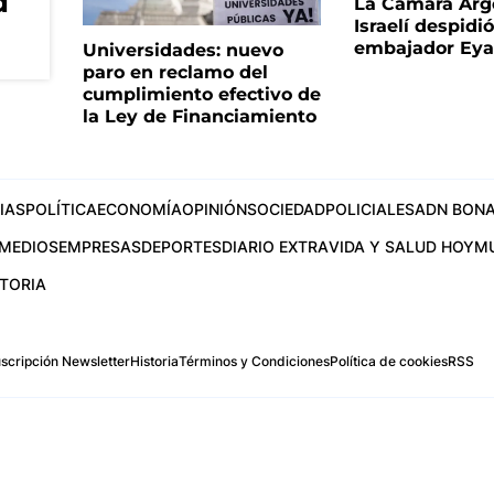
d
La Cámara Arg
Israelí despidió
embajador Eyal
Universidades: nuevo
paro en reclamo del
cumplimiento efectivo de
la Ley de Financiamiento
IAS
POLÍTICA
ECONOMÍA
OPINIÓN
SOCIEDAD
POLICIALES
ADN BONA
MEDIOS
EMPRESAS
DEPORTES
DIARIO EXTRA
VIDA Y SALUD HOY
M
STORIA
scripción Newsletter
Historia
Términos y Condiciones
Política de cookies
RSS
.com
os Aires, Argentina