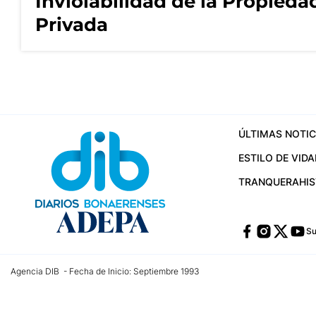
Inviolabilidad de la Propieda
Privada
ÚLTIMAS NOTIC
ESTILO DE VIDA
TRANQUERA
HI
Su
Agencia DIB - Fecha de Inicio: Septiembre 1993
Contactos:
publicidad@dib.com.ar
/
vpignaton@dib.com.ar
/
avisosdib@gmail
Dirección de las oficinas: Calle 48 Nº 726 Piso 4, La Plata; Provincia de Buen
Teléfono: +5492215022421 - Whatsapp: +5492215031783