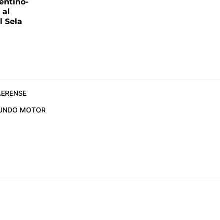
entino-
 al
 Sela
ERENSE
UNDO MOTOR