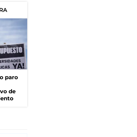
ORA
o paro
ivo de
iento