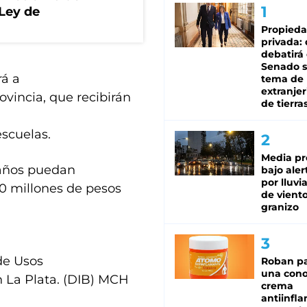
 Ley de
Propied
privada:
debatirá 
Senado s
rá a
tema de 
extranjer
ovincia, que recibirán
de tierra
scuelas.
Media pr
 años puedan
bajo aler
por lluvi
800 millones de pesos
de viento
granizo
 de Usos
Roban pa
una cono
n La Plata. (DIB) MCH
crema
antiinfla