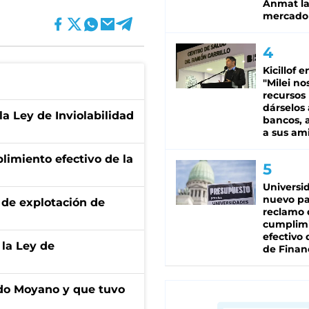
Anmat la 
mercado
Kicillof e
"Milei no
recursos
dárselos 
la Ley de Inviolabilidad
bancos, a
a sus am
limiento efectivo de la
Universi
nuevo pa
de explotación de
reclamo 
cumplim
efectivo 
 la Ley de
de Finan
do Moyano y que tuvo