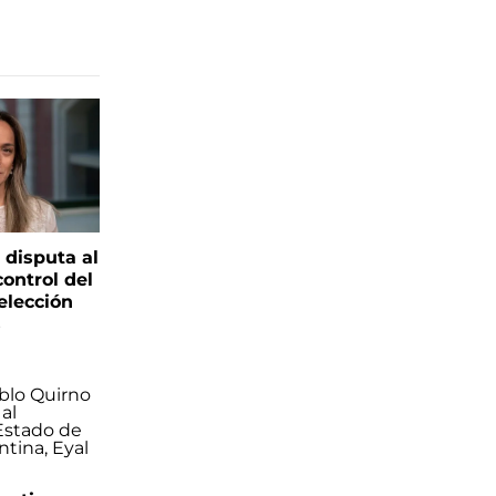
 disputa al
control del
elección
s