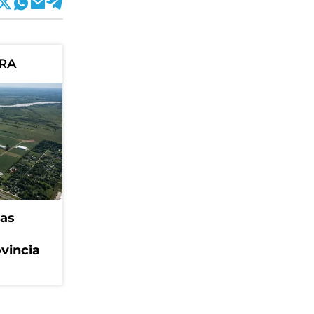
ORA
eas
ovincia