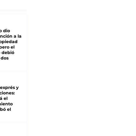
o dio
nción a la
ropiedad
pero el
 debió
 dos
 exprés y
ciones:
á el
miento
bó el