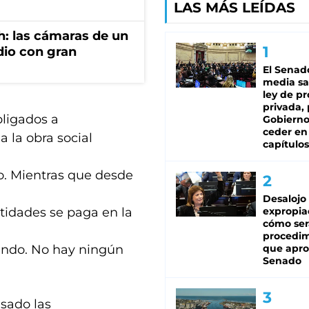
LAS MÁS LEÍDAS
h: las cámaras de un
dio con gran
El Senad
media sa
ley de p
privada, 
bligados a
Gobierno
ceder en
a la obra social
capítulos
. Mientras que desde
Desalojo
ntidades se paga en la
expropia
cómo ser
procedi
endo. No hay ningún
que apro
Senado
sado las