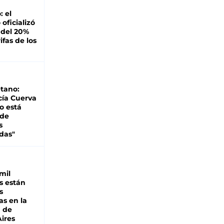
: el
oficializó
 del 20%
ifas de los
tano:
cía Cuerva
o está
 de
s
das"
mil
s están
s
as en la
a de
ires