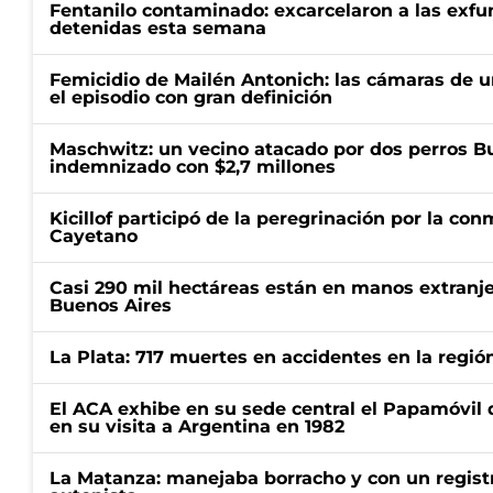
Fentanilo contaminado: excarcelaron a las exf
detenidas esta semana
Femicidio de Mailén Antonich: las cámaras de u
el episodio con gran definición
Maschwitz: un vecino atacado por dos perros Bul
indemnizado con $2,7 millones
Kicillof participó de la peregrinación por la c
Cayetano
Casi 290 mil hectáreas están en manos extranje
Buenos Aires
La Plata: 717 muertes en accidentes en la regió
El ACA exhibe en su sede central el Papamóvil 
en su visita a Argentina en 1982
La Matanza: manejaba borracho y con un regist