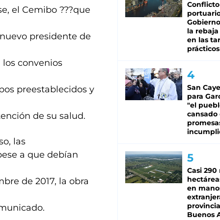
Conflicto
se, el Cemibo ???que
portuario
Gobierno 
la rebaja
l nuevo presidente de
en las tar
prácticos
 los convenios
San Caye
pos preestablecidos y
para Gar
"el puebl
cansado
tención de su salud.
promesa
incumpli
o, las
pese a que debían
Casi 290 
hectárea
bre de 2017, la obra
en mano
extranjer
provinci
omunicado.
Buenos A