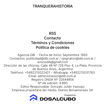
TRANQUERA
HISTORIA
RSS
Contacto
Términos y Condiciones
Política de cookies
Agencia DIB - Fecha de Inicio: Septiembre 1993
Contactos:
publicidad@dib.com.ar
/
vpignaton@dib.com.ar
/
avisosdib@gmail.com
Dirección de las oficinas: Calle 48 Nº 726 Piso 4, La Plata; Provincia
de Buenos Aires, Argentina
Teléfono: +5492215022421 - Whatsapp: +5492215031783
Email:
administracion@dib.com.ar
Registro DNDA Nº 32644856
Nº de edición: 9.890
Editor Responsable: Gonzalo Julián Irazoqui
Empresa propietaria del medio: Diarios Bonaerenses SA