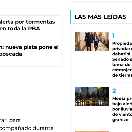
LAS MÁS LEÍDAS
 alerta por tormentas
 en toda la PBA
Propied
: nueva pista pone el
privada:
mboscada
debatirá 
Senado s
tema de 
extranjer
de tierra
Media pr
bajo aler
por lluvi
de viento
ar, para
granizo
 acompañado durante