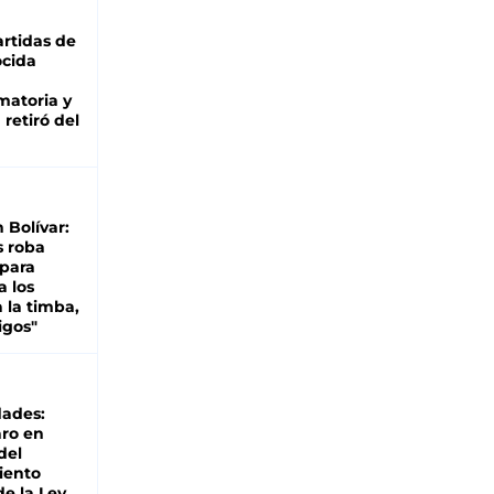
rtidas de
cida
matoria y
retiró del
n Bolívar:
s roba
 para
a los
 la timba,
igos"
dades:
ro en
del
iento
de la Ley