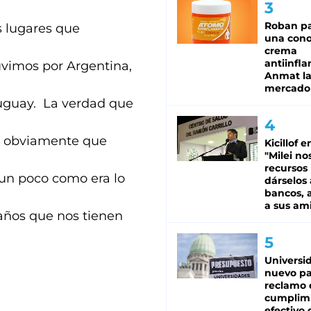
Roban pa
s lugares que
una cono
crema
antiinfla
vimos por Argentina,
Anmat la 
mercado
ruguay. La verdad que
 y obviamente que
Kicillof e
"Milei no
recursos
 un poco como era lo
dárselos 
bancos, a
a sus am
 años que nos tienen
Universi
nuevo pa
reclamo 
cumplim
efectivo 