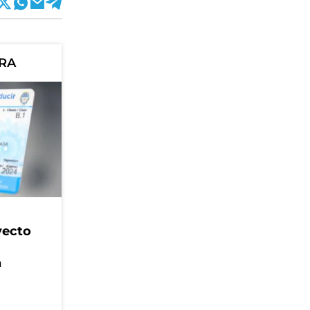
ORA
yecto
n