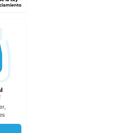
ciamiento
l
!
er,
es