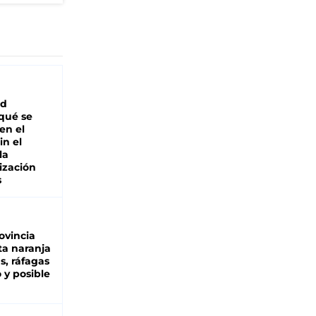
ad
 qué se
en el
in el
la
ización
s
ovincia
ta naranja
as, ráfagas
 y posible