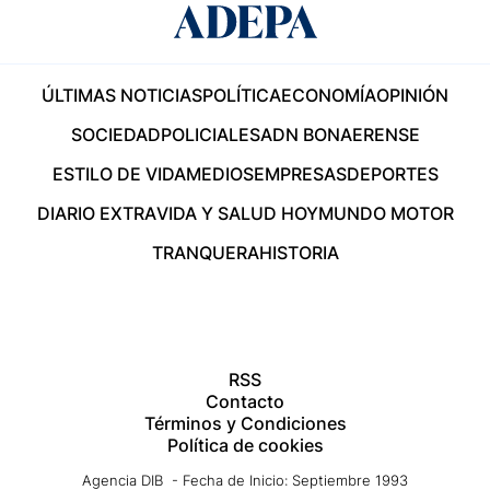
ÚLTIMAS NOTICIAS
POLÍTICA
ECONOMÍA
OPINIÓN
SOCIEDAD
POLICIALES
ADN BONAERENSE
ESTILO DE VIDA
MEDIOS
EMPRESAS
DEPORTES
DIARIO EXTRA
VIDA Y SALUD HOY
MUNDO MOTOR
TRANQUERA
HISTORIA
RSS
Contacto
Términos y Condiciones
Política de cookies
Agencia DIB - Fecha de Inicio: Septiembre 1993