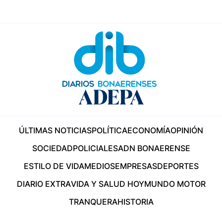
ÚLTIMAS NOTICIAS
POLÍTICA
ECONOMÍA
OPINIÓN
SOCIEDAD
POLICIALES
ADN BONAERENSE
ESTILO DE VIDA
MEDIOS
EMPRESAS
DEPORTES
DIARIO EXTRA
VIDA Y SALUD HOY
MUNDO MOTOR
TRANQUERA
HISTORIA