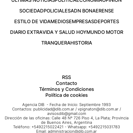
SOCIEDAD
POLICIALES
ADN BONAERENSE
ESTILO DE VIDA
MEDIOS
EMPRESAS
DEPORTES
DIARIO EXTRA
VIDA Y SALUD HOY
MUNDO MOTOR
TRANQUERA
HISTORIA
RSS
Contacto
Términos y Condiciones
Política de cookies
Agencia DIB - Fecha de Inicio: Septiembre 1993
Contactos:
publicidad@dib.com.ar
/
vpignaton@dib.com.ar
/
avisosdib@gmail.com
Dirección de las oficinas: Calle 48 Nº 726 Piso 4, La Plata; Provincia
de Buenos Aires, Argentina
Teléfono: +5492215022421 - Whatsapp: +5492215031783
Email:
administracion@dib.com.ar