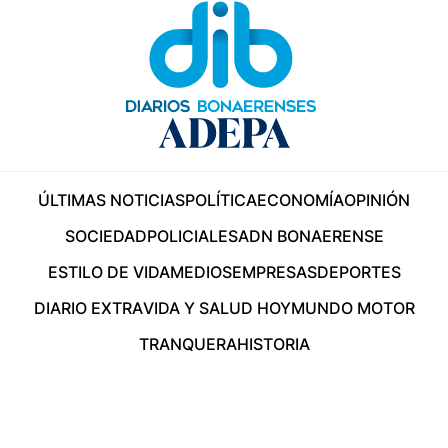
ÚLTIMAS NOTICIAS
POLÍTICA
ECONOMÍA
OPINIÓN
SOCIEDAD
POLICIALES
ADN BONAERENSE
ESTILO DE VIDA
MEDIOS
EMPRESAS
DEPORTES
DIARIO EXTRA
VIDA Y SALUD HOY
MUNDO MOTOR
TRANQUERA
HISTORIA