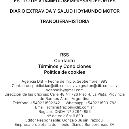
ESTILO DE VIDA
MEDIOS
EMPRESAS
DEPORTES
DIARIO EXTRA
VIDA Y SALUD HOY
MUNDO MOTOR
TRANQUERA
HISTORIA
RSS
Contacto
Términos y Condiciones
Política de cookies
Agencia DIB - Fecha de Inicio: Septiembre 1993
Contactos:
publicidad@dib.com.ar
/
vpignaton@dib.com.ar
/
avisosdib@gmail.com
Dirección de las oficinas: Calle 48 Nº 726 Piso 4, La Plata; Provincia
de Buenos Aires, Argentina
Teléfono: +5492215022421 - Whatsapp: +5492215031783
Email:
administracion@dib.com.ar
Registro DNDA Nº 32644856
Nº de edición: 9.890
Editor Responsable: Gonzalo Julián Irazoqui
Empresa propietaria del medio: Diarios Bonaerenses SA